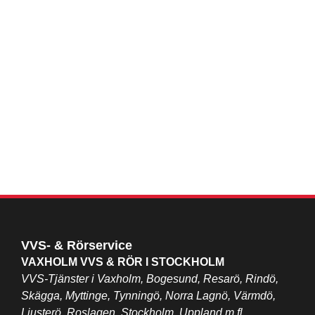
VVS- & Rörservice
VAXHOLM VVS & RÖR I STOCKHOLM
VVS-Tjänster i Vaxholm, Bogesund, Resarö, Rindö,
Skägga, Myttinge, Tynningö, Norra Lagnö,
Värmdö,
Ljusterö, Roslagen, Stockholm, Uppland m.fl.