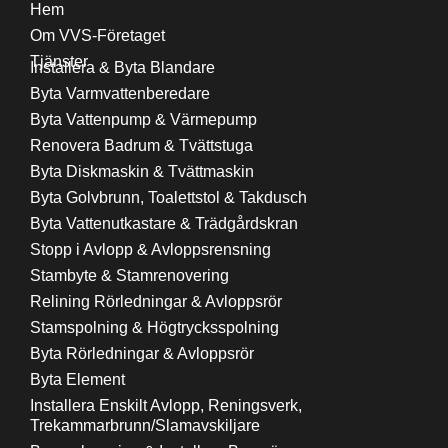
Hem
Om VVS-Företaget
Tjänster
Installera & Byta Blandare
Byta Varmvattenberedare
Byta Vattenpump & Värmepump
Renovera Badrum & Tvättstuga
Byta Diskmaskin & Tvättmaskin
Byta Golvbrunn, Toalettstol & Takdusch
Byta Vattenutkastare & Trädgårdskran
Stopp i Avlopp & Avloppsrensning
Stambyte & Stamrenovering
Relining Rörledningar & Avloppsrör
Stamspolning & Högtrycksspolning
Byta Rörledningar & Avloppsrör
Byta Element
Installera Enskilt Avlopp, Reningsverk,
Trekammarbrunn/Slamavskiljare