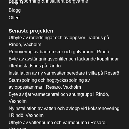
Brunnsborrning & Installera Bergvärme
Projekt
Blogg
Offert
Senaste projekten
Utbyte av rörledningar och avloppsrör i radhus på
Rindö, Vaxholm
Renovering av badrumsrör och golvbrunn i Rindö
Byte av avstängningsventiler och läckande kopplingar
i flerbostadshus på Rindö
Installation av ny varmvattenberedare i villa på Resarö
Stamspolning och högtrycksspolning av
avloppsstammar i Resarö, Vaxholm
Byte av fjärrvärmecentral och shuntgrupp i Rindö,
Vaxholm
Nyinstallation av vatten och avlopp vid köksrenovering
i Rindö, Vaxholm
Utbyte av vattenpump och värmepump i Resarö,