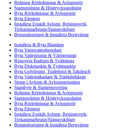
Relining Rörledningar & Avloppsrör
Stamspolning & Högtrycksspolning
Byta Rörledningar & Avloppsrör
Byta Element
Installera Enskilt Avlopp, Reningsverk,
Trekammarbrunn/Slamavskiljare
Brunnsborrning & Installera Bergvärme
Installera & Byta Blandare
Byta Varmvattenberedare
Byta Vattenpump & Värmepump
Renovera Badrum & Tvättstuga
Byta Diskmaskin & Tvättmaskin
Byta Golvbrunn, Toalettstol & Takdusch
Byta Vattenutkastare & Trädgårdskran
Stopp i Avlopp & Avloppsrensning
Stambyte & Stamrenovering
Relining Rörledningar & Avloppsrör
Stamspolning & Högtrycksspolning
Byta Rörledningar & Avloppsrör
Byta Element
Installera Enskilt Avlopp, Reningsverk,
Trekammarbrunn/Slamavskiljare
Brunnsborrning & Installera Bergvärme