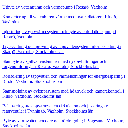
Utbyte av vattenpump och värmepump i Resarö, Vaxholm
Konvertering till vattenburen värme med nya radiatorer i Rindö,
Vaxholm
Injustering av golvvärmesystem och byte av cirkulationspump i
Resarö, Vaxholm
Trycksättning och provning av tappvattensystem inför besiktning i
Skarpö, Vaxholm, Stockholms län
Stambyte av spillvattenstammar med nya avluftningar och
rörgenomföringar i Resarö, Vaxholm, Stockholms län
Rörisolering av tappvatten och värmeledningar för energibesparing i
Rindö, Vaxholm, Stockholms län
Stamspolning av avloppssystem med högtryck och kamerakontroll i
Kullö, Vaxholm, Stockholms län
Balansering av tappvarmvatten cirkulation och justering av
returventiler i Tynningö, Vaxholm, Stockholms län
Byte av varmvattenberedare och rördragning i Bogesund, Vaxholm,
Stockholms län