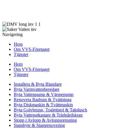
Rörläggare som erbjuder tjänster inom badrum, stammar, avlopp,
värme, renovering inom VVS-branschen samt därmed förenlig
verksamhet.
Navigering
Hem
Om VVS-Företaget
Tjänster
Hem
Om VVS-Företaget
Tjänster
Installera & Byta Blandare
Byta Varmvattenberedare
Byta Vattenpump & Värmepump
Renovera Badrum & Tvättstuga
Byta Diskmaskin & Tvättmaskin
Byta Golvbrunn, Toalettstol & Takdusch
Byta Vattenutkastare & Trädgårdskran
Stopp i Avlopp & Avloppsrensning
Stambyte & Stamrenovering