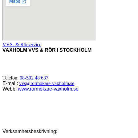
VVS- & Rörservice
VAXHOLM VVS & RÖR I STOCKHOLM
VVS-Tjänster i Vaxholm, Bogesund, Resarö, Rindö, Skägga,
Myttinge, Tynningö, Norra Lagnö,
Värmdö, Ljusterö, Roslagen,
Stockholm, Uppland m.fl.
Telefon:
08-502 48 637
E-mail:
vvs@rormokare-vaxholm.se
Webb:
www.rormokare-vaxholm.se
Adress: 185 33,
Vaxholm, Stockholm
Verksamhetsbeskrivning: