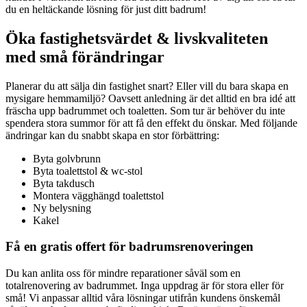
du en heltäckande lösning för just ditt badrum!
Öka fastighetsvärdet & livskvaliteten
med små förändringar
Planerar du att sälja din fastighet snart? Eller vill du bara skapa en
mysigare hemmamiljö? Oavsett anledning är det alltid en bra idé att
fräscha upp badrummet och toaletten. Som tur är behöver du inte
spendera stora summor för att få den effekt du önskar. Med följande
ändringar kan du snabbt skapa en stor förbättring:
Byta golvbrunn
Byta toalettstol & wc-stol
Byta takdusch
Montera vägghängd toalettstol
Ny belysning
Kakel
Få en gratis offert för badrumsrenoveringen
Du kan anlita oss för mindre reparationer såväl som en
totalrenovering av badrummet. Inga uppdrag är för stora eller för
små! Vi anpassar alltid våra lösningar utifrån kundens önskemål