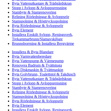
Byta Vattenutkastare & Trädgårdskran
Stopp i Avlopp & Avloppsrensning
Stambyte & Stamrenovering
Relining Rörledningar & Avloppsrör
Stamspolning & Högtrycksspolning
Byta Rörledningar & Avloppsrör
Byta Element
Installera Enskilt Avlopp, Reningsverk,
Trekammarbrunn/Slamavskiljare
Brunnsborrning & Installera Bergvärme
Installera & Byta Blandare
Byta Varmvattenberedare
Byta Vattenpump & Värmepump
Renovera Badrum & Tvättstuga
Byta Diskmaskin & Tvättmaskin
Byta Golvbrunn, Toalettstol & Takdusch
Byta Vattenutkastare & Trädgårdskran
Stopp i Avlopp & Avloppsrensning
Stambyte & Stamrenovering
Relining Rörledningar & Avloppsrör
Stamspolning & Högtrycksspolning
Byta Rörledningar & Avloppsrör
Byta Element
Installera Enskilt Avlopp, Reningsverk,