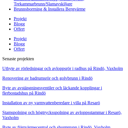
Trekammarbrunn/Slamavskiljare
Brunnsborrning & Installera Bergvärme
Projekt
Blogg
Offert
Projekt
Blogg
Offert
Senaste projekten
Utbyte av rörledningar och avloppsrör i radhus på Rindö, Vaxholm
Renovering av badrumsrör och golvbrunn i Rindö
Byte av avstängningsventiler och läckande kopplingar i
flerbostadshus på Rindö
Installation av ny varmvattenberedare i villa på Resarö
Stamspolning och högtrycksspolning av avloppsstammar i Resarö,
Vaxholm
Byte av fjärrvärmecentral och shuntgrupp i Rindö, Vaxholm