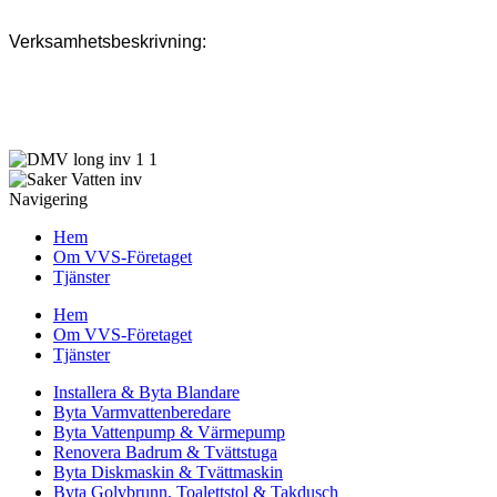
Verksamhetsbeskrivning:
Rörläggare som erbjuder tjänster inom badrum, stammar, avlopp,
värme, renovering inom VVS-branschen samt därmed förenlig
verksamhet.
Navigering
Hem
Om VVS-Företaget
Tjänster
Hem
Om VVS-Företaget
Tjänster
Installera & Byta Blandare
Byta Varmvattenberedare
Byta Vattenpump & Värmepump
Renovera Badrum & Tvättstuga
Byta Diskmaskin & Tvättmaskin
Byta Golvbrunn, Toalettstol & Takdusch