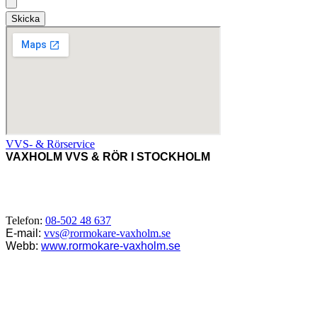
Skicka
VVS- & Rörservice
VAXHOLM VVS & RÖR I STOCKHOLM
VVS-Tjänster i Vaxholm, Bogesund, Resarö, Rindö, Skägga,
Myttinge, Tynningö, Norra Lagnö,
Värmdö, Ljusterö, Roslagen,
Stockholm, Uppland m.fl.
Telefon:
08-502 48 637
E-mail:
vvs@rormokare-vaxholm.se
Webb:
www.rormokare-vaxholm.se
Adress: 185 33,
Vaxholm, Stockholm