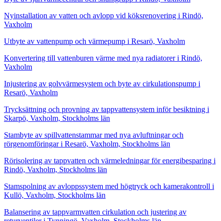
Nyinstallation av vatten och avlopp vid köksrenovering i Rindö,
Vaxholm
Utbyte av vattenpump och värmepump i Resarö, Vaxholm
Konvertering till vattenburen värme med nya radiatorer i Rindö,
Vaxholm
Injustering av golvvärmesystem och byte av cirkulationspump i
Resarö, Vaxholm
Trycksättning och provning av tappvattensystem inför besiktning i
Skarpö, Vaxholm, Stockholms län
Stambyte av spillvattenstammar med nya avluftningar och
rörgenomföringar i Resarö, Vaxholm, Stockholms län
Rörisolering av tappvatten och värmeledningar för energibesparing i
Rindö, Vaxholm, Stockholms län
Stamspolning av avloppssystem med högtryck och kamerakontroll i
Kullö, Vaxholm, Stockholms län
Balansering av tappvarmvatten cirkulation och justering av
returventiler i Tynningö, Vaxholm, Stockholms län