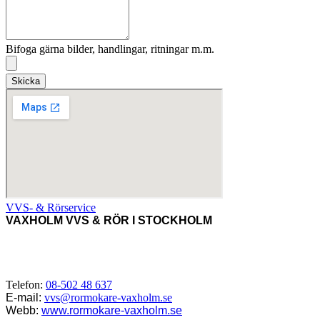
Bifoga gärna bilder, handlingar, ritningar m.m.
Skicka
VVS- & Rörservice
VAXHOLM VVS & RÖR I STOCKHOLM
VVS-Tjänster i Vaxholm, Bogesund, Resarö, Rindö, Skägga,
Myttinge, Tynningö, Norra Lagnö,
Värmdö, Ljusterö, Roslagen,
Stockholm, Uppland m.fl.
Telefon:
08-502 48 637
E-mail:
vvs@rormokare-vaxholm.se
Webb:
www.rormokare-vaxholm.se