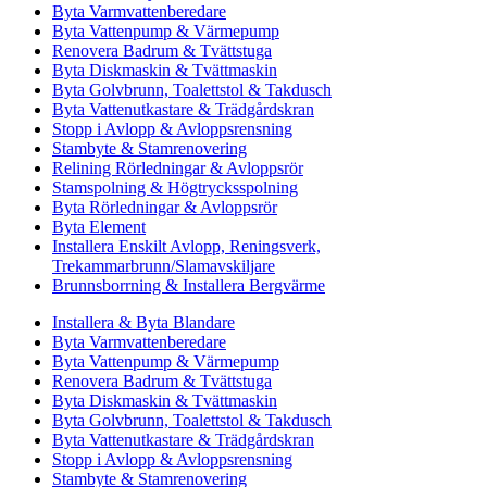
Byta Varmvattenberedare
Byta Vattenpump & Värmepump
Renovera Badrum & Tvättstuga
Byta Diskmaskin & Tvättmaskin
Byta Golvbrunn, Toalettstol & Takdusch
Byta Vattenutkastare & Trädgårdskran
Stopp i Avlopp & Avloppsrensning
Stambyte & Stamrenovering
Relining Rörledningar & Avloppsrör
Stamspolning & Högtrycksspolning
Byta Rörledningar & Avloppsrör
Byta Element
Installera Enskilt Avlopp, Reningsverk,
Trekammarbrunn/Slamavskiljare
Brunnsborrning & Installera Bergvärme
Installera & Byta Blandare
Byta Varmvattenberedare
Byta Vattenpump & Värmepump
Renovera Badrum & Tvättstuga
Byta Diskmaskin & Tvättmaskin
Byta Golvbrunn, Toalettstol & Takdusch
Byta Vattenutkastare & Trädgårdskran
Stopp i Avlopp & Avloppsrensning
Stambyte & Stamrenovering