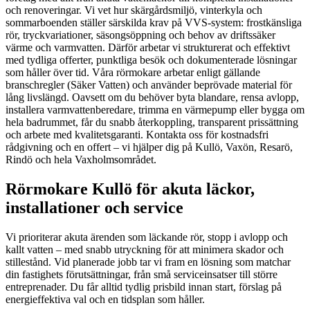
och renoveringar. Vi vet hur skärgårdsmiljö, vinterkyla och
sommarboenden ställer särskilda krav på VVS-system: frostkänsliga
rör, tryckvariationer, säsongsöppning och behov av driftssäker
värme och varmvatten. Därför arbetar vi strukturerat och effektivt
med tydliga offerter, punktliga besök och dokumenterade lösningar
som håller över tid. Våra rörmokare arbetar enligt gällande
branschregler (Säker Vatten) och använder beprövade material för
lång livslängd. Oavsett om du behöver byta blandare, rensa avlopp,
installera varmvattenberedare, trimma en värmepump eller bygga om
hela badrummet, får du snabb återkoppling, transparent prissättning
och arbete med kvalitetsgaranti. Kontakta oss för kostnadsfri
rådgivning och en offert – vi hjälper dig på Kullö, Vaxön, Resarö,
Rindö och hela Vaxholmsområdet.
Rörmokare Kullö för akuta läckor,
installationer och service
Vi prioriterar akuta ärenden som läckande rör, stopp i avlopp och
kallt vatten – med snabb utryckning för att minimera skador och
stillestånd. Vid planerade jobb tar vi fram en lösning som matchar
din fastighets förutsättningar, från små serviceinsatser till större
entreprenader. Du får alltid tydlig prisbild innan start, förslag på
energieffektiva val och en tidsplan som håller.