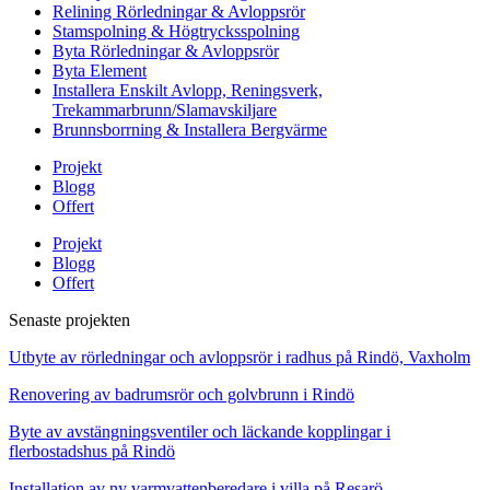
Relining Rörledningar & Avloppsrör
Stamspolning & Högtrycksspolning
Byta Rörledningar & Avloppsrör
Byta Element
Installera Enskilt Avlopp, Reningsverk,
Trekammarbrunn/Slamavskiljare
Brunnsborrning & Installera Bergvärme
Projekt
Blogg
Offert
Projekt
Blogg
Offert
Senaste projekten
Utbyte av rörledningar och avloppsrör i radhus på Rindö, Vaxholm
Renovering av badrumsrör och golvbrunn i Rindö
Byte av avstängningsventiler och läckande kopplingar i
flerbostadshus på Rindö
Installation av ny varmvattenberedare i villa på Resarö