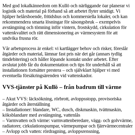
Med god lokalkännedom om Kullö och närliggande öar planerar vi
logistik och material på förhand så att arbetet flyter smidigt. Vi
hjälper helårsboende, fritidshus och kommersiella lokaler, och kan
rekommendera smarta lösningar för säsongsbruk – exempelvis
avstängning och tömning inför vintern, frostskydd, cirkulation för
vattenkvalitet och rätt dimensionering av värmesystem för att
undvika frusna rör.
Vår arbetsprocess är enkel: vi kartlägger behov och risker, föreslår
åtgärder och material, lämnar fast pris när det går (annars tydlig
timdebitering) och håller löpande kontakt under arbetet. Efter
avslutat jobb får du dokumentation och tips för underhåll så att
installationen fortsätter prestera – och självklart hjälper vi med
eventuella försäkringsärenden vid vattenskador.
VVS-tjänster på Kullö – från badrum till värme
– Akut VVS: läcksökning, rörbrott, avloppsstopp, provisoriska
åtgärder och återställning
– Installationer: blandare, WC, dusch, diskmaskin, tvättmaskin,
köksblandare med avstängning, vattenlås
– Varmvatten och värme: varmvattenberedare, vägg- och golvvärme,
radiatorer, cirkulationspumpar, värmepumpar och fjärrvärmecentraler
– Avlopp och vatten: rördragning, avloppsrensning,