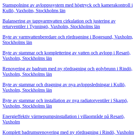
Stamspolning av avloppssystem med högtryck och kamerakontroll i
Kullö, Vaxholm, Stockholms län
Balansering av tappvarmvatten cirkulation och justering av
returventiler i Tynningö, Vaxholm, Stockholms län
Byte av varmvattenberedare och rördragning i Bogesund, Vaxholm,
Stockholms län
Byte av stammar och komplettering av vatten och avlopp i Resarö,
Vaxholm, Stockholms län
Renovering av badrum med ny rördragning och golvbrunn i Rindö,
Vaxholm, Stockholms län
Byte av stammar och dragning av nya avloppsledningar i Kullö,
Vaxholm, Stockholms län
Byte av stammar och installation av nya radiatorventiler i Skarpö,
Vaxholm, Stockholms län
Energieffektiv värmepumpsinstallation i villaområde på Resarö,
Vaxholm
Komplett badrumsrenovering med ny rördragning i Rindö, Vaxholm