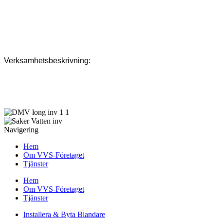
Adress: 185 33,
Vaxholm, Stockholm
Verksamhetsbeskrivning:
Rörläggare som erbjuder tjänster inom badrum, stammar, avlopp,
värme, renovering inom VVS-branschen samt därmed förenlig
verksamhet.
Navigering
Hem
Om VVS-Företaget
Tjänster
Hem
Om VVS-Företaget
Tjänster
Installera & Byta Blandare