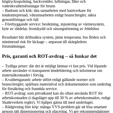
högtrycksspolning, backventiler, luftningar, filter och
vattenkvalitetslösningar för brunn
– Badrum och kök: täta samarbeten med hantverkare för
totalentreprenad, våtrumsarbeten enligt branschregler, säkra
genomföringar och fall
– Förebyggande service: besiktning, injustering av värmesystem,
byte av slitdelar, frostskydd och säsongstömning av fritidshus
Resultatet blir driftssäkra system, jämn temperatur, bra flöden och
minimerad risk för läckage – anpassat till skärgårdens
förutsättningar.
Pris, garanti och ROT-avdrag – så funkar det
– Tydliga priser: där det är möjligt lämnar vi fast pris. Vid löpande
arbete använder vi transparent timdebitering och informerar om
materialkostnader i förväg.
– Kvalitetsgaranti: arbete utfört enligt gällande normer och
branschregler, spårbara materialval och dokumentation som underlag
för försäkring och framtida service.
– ROT-avdrag: som privatkund kan du oftast använda ROT för
arbetskostnaden (i dagsläget upp till 30 % av arbetskostnaden, enligt
Skatteverkets regler). Vi hjälper gärna till med underlaget.
– Rådgivning före köp: många VVS-problem går att lösa smartare
genom rätt dimensionering och placering. Vi ger rekommendationer